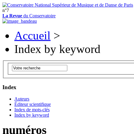
n°7
La Revue
du Conservatoire
Accueil
>
Index by keyword
Index
Auteurs
Éditeur scientifique
Index de mots-clés
Index by keyword
numéros