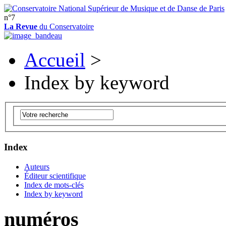
n°7
La Revue
du Conservatoire
Accueil
>
Index by keyword
Index
Auteurs
Éditeur scientifique
Index de mots-clés
Index by keyword
numéros