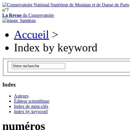
n°7
La Revue
du Conservatoire
Accueil
>
Index by keyword
Index
Auteurs
Éditeur scientifique
Index de mots-clés
Index by keyword
numéros