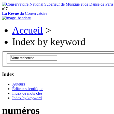
n°7
La Revue
du Conservatoire
Accueil
>
Index by keyword
Index
Auteurs
Éditeur scientifique
Index de mots-clés
Index by keyword
numéros