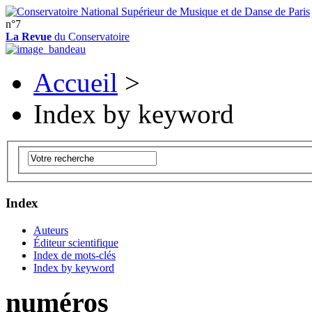
n°7
La Revue
du Conservatoire
Accueil
>
Index by keyword
Index
Auteurs
Éditeur scientifique
Index de mots-clés
Index by keyword
numéros