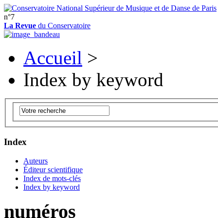
n°7
La Revue
du Conservatoire
Accueil
>
Index by keyword
Index
Auteurs
Éditeur scientifique
Index de mots-clés
Index by keyword
numéros