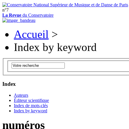
n°7
La Revue
du Conservatoire
Accueil
>
Index by keyword
Index
Auteurs
Éditeur scientifique
Index de mots-clés
Index by keyword
numéros