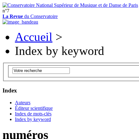
n°7
La Revue
du Conservatoire
Accueil
>
Index by keyword
Index
Auteurs
Éditeur scientifique
Index de mots-clés
Index by keyword
numéros