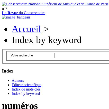
n°7
La Revue
du Conservatoire
Accueil
>
Index by keyword
Index
Auteurs
Éditeur scientifique
Index de mots-clés
Index by keyword
numéros