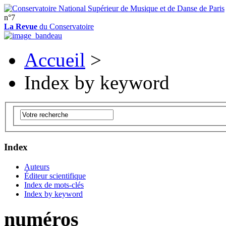
n°7
La Revue
du Conservatoire
Accueil
>
Index by keyword
Index
Auteurs
Éditeur scientifique
Index de mots-clés
Index by keyword
numéros