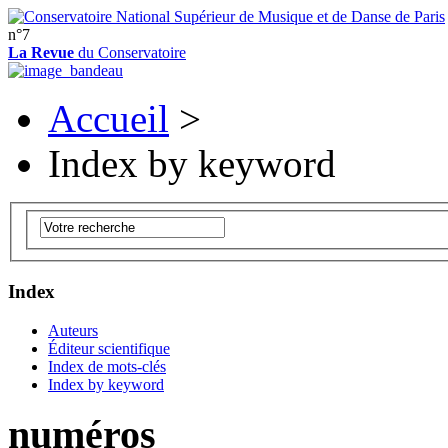
n°7
La Revue
du Conservatoire
Accueil
>
Index by keyword
Index
Auteurs
Éditeur scientifique
Index de mots-clés
Index by keyword
numéros