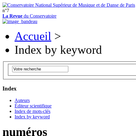
n°7
La Revue
du Conservatoire
Accueil
>
Index by keyword
Index
Auteurs
Éditeur scientifique
Index de mots-clés
Index by keyword
numéros