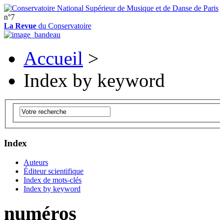
n°7
La Revue
du Conservatoire
Accueil
>
Index by keyword
Index
Auteurs
Éditeur scientifique
Index de mots-clés
Index by keyword
numéros