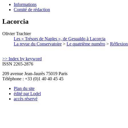
Informations
Comité de rédaction
Lacorcia
Olivier
Trachier
Les « Trésors de Naples », de Gesualdo à Lacorcia
La revue du Conservatoire
>
Le quatrième numéro
>
Réflexion
>> Index by keyword
ISSN 2265-2876
209 avenue Jean-Jaurès 75019 Paris
Téléphone : +33 (0)1 40 40 45 45
Plan du site
édité par Lodel
accès réservé