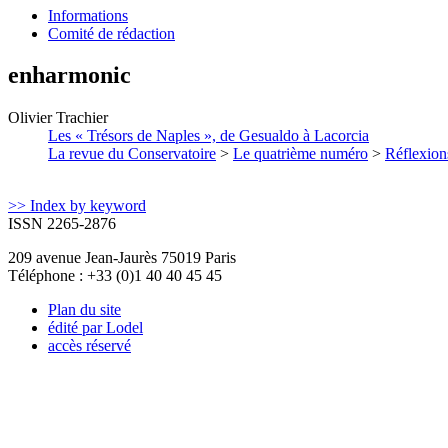
Informations
Comité de rédaction
enharmonic
Olivier
Trachier
Les « Trésors de Naples », de Gesualdo à Lacorcia
La revue du Conservatoire
>
Le quatrième numéro
>
Réflexion
>> Index by keyword
ISSN 2265-2876
209 avenue Jean-Jaurès 75019 Paris
Téléphone : +33 (0)1 40 40 45 45
Plan du site
édité par Lodel
accès réservé