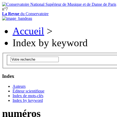
n°7
La Revue
du Conservatoire
Accueil
>
Index by keyword
Index
Auteurs
Éditeur scientifique
Index de mots-clés
Index by keyword
numéros