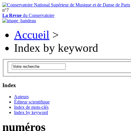
n°7
La Revue
du Conservatoire
Accueil
>
Index by keyword
Index
Auteurs
Éditeur scientifique
Index de mots-clés
Index by keyword
numéros