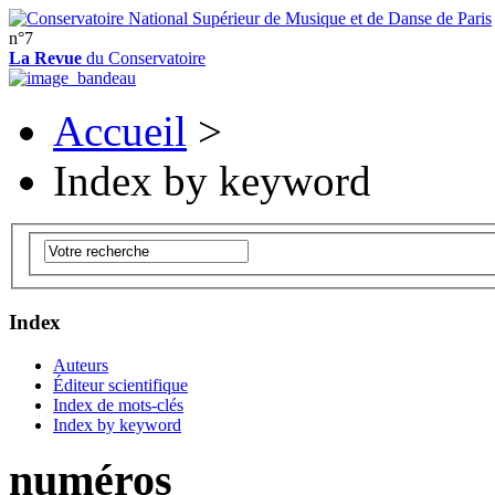
n°7
La Revue
du Conservatoire
Accueil
>
Index by keyword
Index
Auteurs
Éditeur scientifique
Index de mots-clés
Index by keyword
numéros