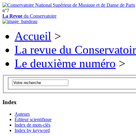
n°7
La Revue
du Conservatoire
Accueil
>
La revue du Conservatoi
Le deuxième numéro
>
Index
Auteurs
Éditeur scientifique
Index de mots-clés
Index by keyword