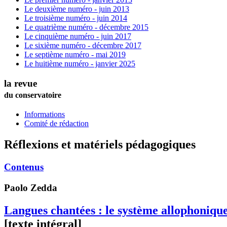
Le deuxième numéro - juin 2013
Le troisième numéro - juin 2014
Le quatrième numéro - décembre 2015
Le cinquième numéro - juin 2017
Le sixième numéro - décembre 2017
Le septième numéro - mai 2019
Le huitième numéro - janvier 2025
la revue
du conservatoire
Informations
Comité de rédaction
Réflexions et matériels pédagogiques
Contenus
Paolo
Zedda
Langues chantées : le système allophonique 
[texte intégral]