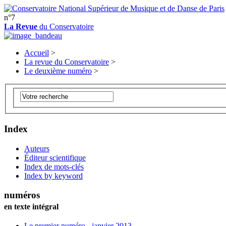
n°7
La Revue
du Conservatoire
Accueil
>
La revue du Conservatoire
>
Le deuxième numéro
>
Index
Auteurs
Éditeur scientifique
Index de mots-clés
Index by keyword
numéros
en texte intégral
Le premier numéro - janvier 2013