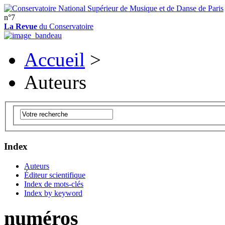
n°7
La Revue
du Conservatoire
Accueil
>
Auteurs
Index
Auteurs
Éditeur scientifique
Index de mots-clés
Index by keyword
numéros