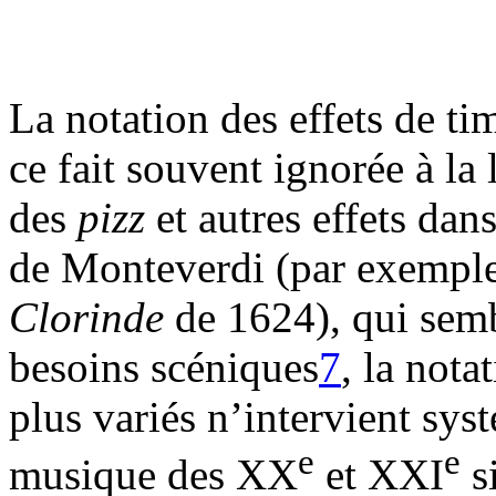
La notation des effets de ti
ce fait souvent ignorée à la
des
pizz
et autres effets da
de Monteverdi (par exempl
Clorinde
de 1624), qui semb
besoins scéniques
7
, la nota
plus variés n’intervient sy
e
e
musique des XX
et XXI
s