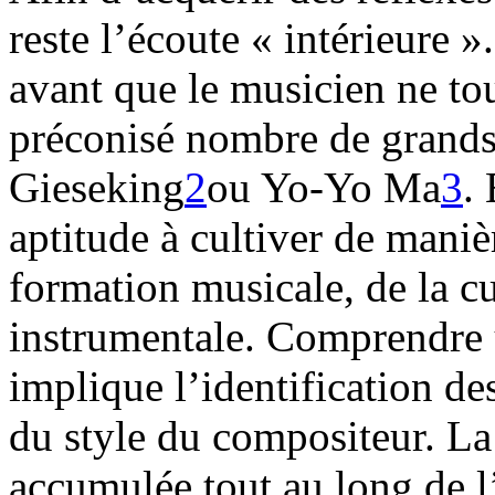
reste l’écoute « intérieure
avant que le musicien ne to
préconisé nombre de grands 
Gieseking
2
ou Yo-Yo Ma
3
.
aptitude à cultiver de maniè
formation musicale, de la cu
instrumentale. Comprendre u
implique l’identification d
du style du compositeur. L
accumulée tout au long de l’