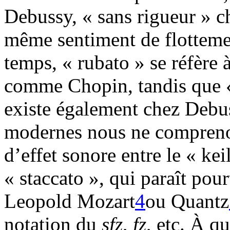
Debussy, « sans rigueur » c
même sentiment de flottem
temps, « rubato » se réfère 
comme Chopin, tandis que «
existe également chez Debu
modernes nous ne comprenons
d’effet sonore entre le « keil
« staccato », qui paraît pourt
Leopold Mozart
4
ou Quantz
notation du
sfz
,
fz
, etc. À q