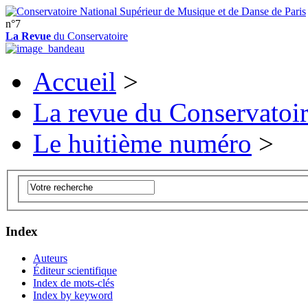
n°7
La Revue
du Conservatoire
Accueil
>
La revue du Conservatoi
Le huitième numéro
>
Index
Auteurs
Éditeur scientifique
Index de mots-clés
Index by keyword