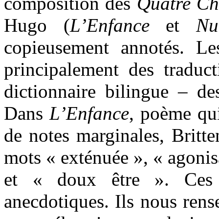
composition des
Quatre Ch
Hugo (
L’Enfance
et
Nu
copieusement annotés. Le
principalement des traduc
dictionnaire bilingue – des
Dans
L’Enfance
, poème qu
de notes marginales, Britte
mots « exténuée », « agonisa
et « doux être ». Ces 
anecdotiques. Ils nous rens