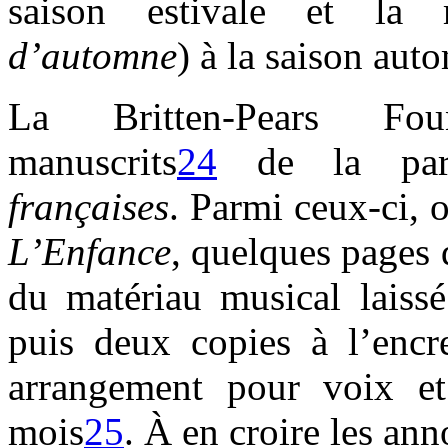
saison estivale et la 
d’automne
) à la saison aut
La Britten-Pears Fou
manuscrits
24
de la par
françaises
. Parmi ceux-ci, 
L’Enfance
, quelques pages
du matériau musical laissé
puis deux copies à l’encr
arrangement pour voix et
mois
25
. À en croire les ann