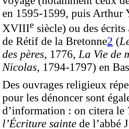
voyage (notamment ceux de 
en 1595-1599, puis Arthur
e
XVIII
siècle) ou des écrit
de Rétif de la Bretonne
2
(
L
des pères
, 1776,
La Vie de 
Nicolas
, 1794-1797) en Ba
Des ouvrages religieux réper
pour les dénoncer sont éga
d’information : on citera le
l’Écriture sainte
de l’abbé J