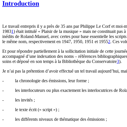
Introduction
Le travail entrepris il y a près de 35 ans par Philippe Le Corf et mo
1983
1
) était intitulé « Plaisir de la musique » mais ne constituait p
inédits de Roland-Manuel, avec certes pour base essentielle les script
le même nom, respectivement en 1947, 1950, 1951 et 1955
2
. Ces vol
Et pour répondre partiellement à la sollicitation initiale de cette jou
accompagné d’une indexation des noms – références bibliographiques, in
soins et déposé en son temps à la Bibliothèque du Conservatoire
3
).
Je n’ai pas la prétention d’avoir effectué un tel travail aujourd’hui, ma
- la chronologie des émissions, leur forme ;
- les interlocuteurs ou plus exactement les interlocutrices de Rol
- les invités ;
- le texte écrit (« script ») ;
- les différents niveaux de thématique des émissions ;