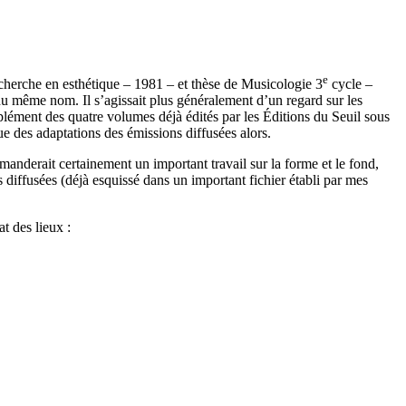
e
echerche en esthétique – 1981 – et thèse de Musicologie 3
cycle –
 du même nom. Il s’agissait plus généralement d’un regard sur les
plément des quatre volumes déjà édités par les Éditions du Seuil sous
e des adaptations des émissions diffusées alors.
manderait certainement un important travail sur la forme et le fond,
diffusées (déjà esquissé dans un important fichier établi par mes
t des lieux :