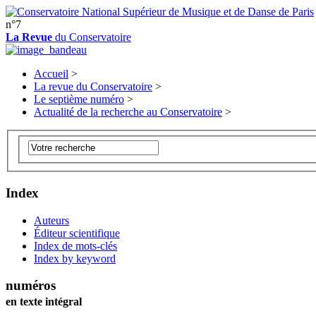
n°7
La Revue
du Conservatoire
Accueil
>
La revue du Conservatoire
>
Le septième numéro
>
Actualité de la recherche au Conservatoire
>
Index
Auteurs
Éditeur scientifique
Index de mots-clés
Index by keyword
numéros
en texte intégral