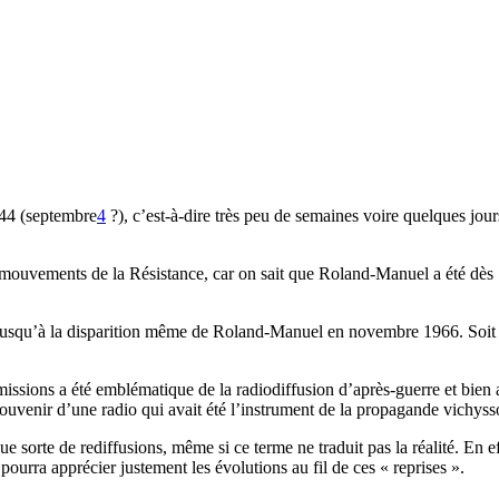
944 (septembre
4
?), c’est-à-dire très peu de semaines voire quelques jour
es mouvements de la Résistance, car on sait que Roland-Manuel a été d
n jusqu’à la disparition même de Roland-Manuel en novembre 1966. Soit 
’émissions a été emblématique de la radiodiffusion d’après-guerre et bien a
 souvenir d’une radio qui avait été l’instrument de la propagande vichy
 sorte de rediffusions, même si ce terme ne traduit pas la réalité. En eff
 pourra apprécier justement les évolutions au fil de ces « reprises ».