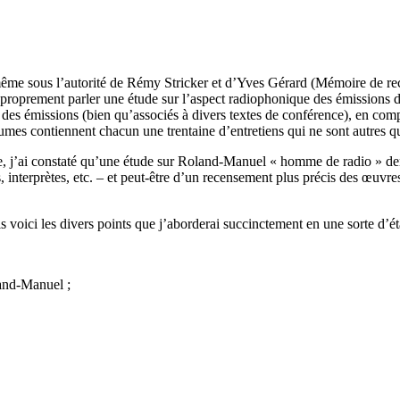
i-même sous l’autorité de Rémy Stricker et d’Yves Gérard (Mémoire de r
as à proprement parler une étude sur l’aspect radiophonique des émissions
s des émissions (bien qu’associés à divers textes de conférence), en com
umes contiennent chacun une trentaine d’entretiens qui ne sont autres qu
rnée, j’ai constaté qu’une étude sur Roland-Manuel « homme de radio » de
terprètes, etc. – et peut-être d’un recensement plus précis des œuvres 
is voici les divers points que j’aborderai succinctement en une sorte d’éta
and-Manuel ;