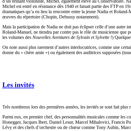
d’un brillant violoniste, Michel, également élève au Conservatoire. Na
Michel est entré en résistance dès 1940 et faisait partie des FTP en 19
dramatiques qu’a eu lieu la rencontre entre la jeune Nadia et Roland-
œuvres du répertoire (Chopin, Debussy notamment).
Mais la participation de Nadia ne doit pas éclipser celle d’une autre i
Roland-Manuel, ne tiendra par contre pas le rôle de musicienne que p
les volumes des
Nouvelles Aventures de Sylvain et Sylvette
!) Quelque
On note aussi plus rarement d’autres interlocutrices, comme une certa
donne du « chère amie ») ou également des auditrices supposées (issues
Les invités
Très nombreux lors des premières années, les invités se sont fait plus 
Parmi eux, en premier chef, des personnalités musicales comme les c
Honegger, Jacques Ibert, Daniel Lesur, Marcel Mihalovici, Francis Pou
Lévy et des chefs d’orchestre ou de chœur comme Tony Aubin, Marc