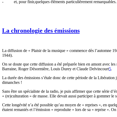
- et, pour finir,quelques éléments particulièrement remarquables.
La chronologie des émissions
La diffusion de « Plaisir de la musique » commence dès l’automne 1
1944).
On se doute que cette diffusion a été préparée bien en amont avec l
Barraine, Roger Désormière, Louis Durey et Claude Delvincourt
5
.
La durée des émissions s’étale donc de cette période de la Libératio
dimanches !
Sans être un spécialiste de la radio, je puis affirmer que cette série d
« (re)culturation » de masse. Elle devait aussi participer à gommer le
Cette longévité n’a été possible qu’au moyen de « reprises », en quelque
étaient remaniés et l’émission « reproduite » lors de sa « reprise ». On