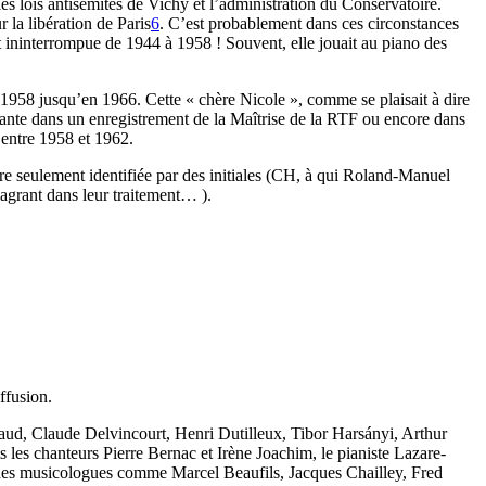
es lois antisémites de Vichy et l’administration du Conservatoire.
 la libération de Paris
6
. C’est probablement dans ces circonstances
 ininterrompue de 1944 à 1958 ! Souvent, elle jouait au piano des
de 1958 jusqu’en 1966. Cette « chère Nicole », comme se plaisait à dire
ante dans un enregistrement de la Maîtrise de la RTF ou encore dans
entre 1958 et 1962.
re seulement identifiée par des initiales (CH, à qui Roland-Manuel
lagrant dans leur traitement… ).
ffusion.
aud, Claude Delvincourt, Henri Dutilleux, Tibor Harsányi, Arthur
 les chanteurs Pierre Bernac et Irène Joachim, le pianiste Lazare-
es musicologues comme Marcel Beaufils, Jacques Chailley, Fred