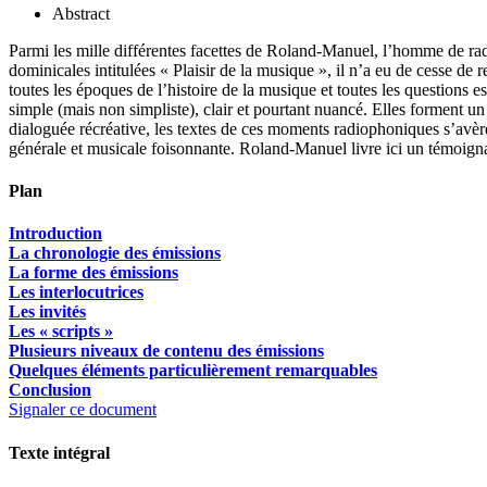
Abstract
Parmi les mille différentes facettes de Roland-Manuel, l’homme de radi
dominicales intitulées « Plaisir de la musique », il n’a eu de cesse de
toutes les époques de l’histoire de la musique et toutes les questions 
simple (mais non simpliste), clair et pourtant nuancé. Elles forment 
dialoguée récréative, les textes de ces moments radiophoniques s’avère
générale et musicale foisonnante. Roland-Manuel livre ici un témoignage 
Plan
Introduction
La chronologie des émissions
La forme des émissions
Les interlocutrices
Les invités
Les « scripts »
Plusieurs niveaux de contenu des émissions
Quelques éléments particulièrement remarquables
Conclusion
Signaler ce document
Texte intégral