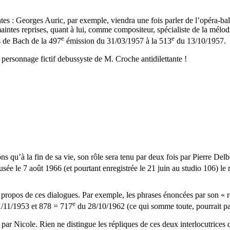
entes : Georges Auric, par exemple, viendra une fois parler de l’opéra-b
 maintes reprises, quant à lui, comme compositeur, spécialiste de la mé
e
e
ls de Bach de la 497
émission du 31/03/1957 à la 513
du 13/10/1957.
 personnage fictif debussyste de M. Croche antidilettante !
s qu’à la fin de sa vie, son rôle sera tenu par deux fois par Pierre Del
usée le 7 août 1966 (et pourtant enregistrée le 21 juin au studio 106)
es propos de ces dialogues. Par exemple, les phrases énoncées par son «
e
/11/1953 et 878 = 717
du 28/10/1962 (ce qui somme toute, pourrait pa
t par Nicole. Rien ne distingue les répliques de ces deux interlocutrice