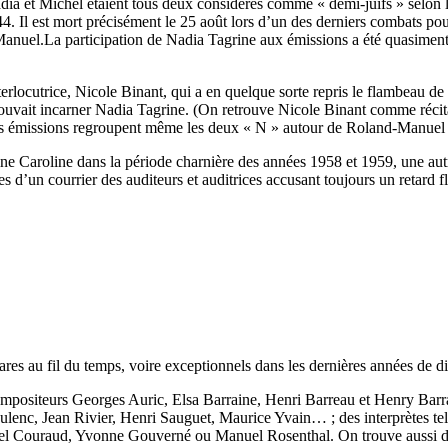
dia et Michel étaient tous deux considérés comme « demi-juifs » selon l
44. Il est mort précisément le 25 août lors d’un des derniers combats pour
Manuel.La participation de Nadia Tagrine aux émissions a été quasiment
nterlocutrice, Nicole Binant, qui a en quelque sorte repris le flambeau 
ouvait incarner Nadia Tagrine. (On retrouve Nicole Binant comme récit
s émissions regroupent même les deux « N » autour de Roland-Manuel 
ine Caroline dans la période charnière des années 1958 et 1959, une aut
 d’un courrier des auditeurs et auditrices accusant toujours un retard f
rares au fil du temps, voire exceptionnels dans les dernières années de di
ompositeurs Georges Auric, Elsa Barraine, Henri Barreau et Henry Barr
lenc, Jean Rivier, Henri Sauguet, Maurice Yvain… ; des interprètes tels
el Couraud, Yvonne Gouverné ou Manuel Rosenthal. On trouve aussi d