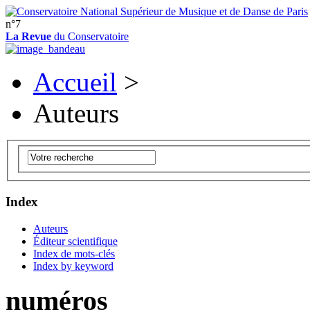
n°7
La Revue
du Conservatoire
Accueil
>
Auteurs
Index
Auteurs
Éditeur scientifique
Index de mots-clés
Index by keyword
numéros