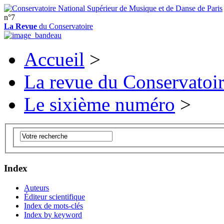
n°7
La Revue
du Conservatoire
Accueil
>
La revue du Conservatoi
Le sixième numéro
>
Index
Auteurs
Éditeur scientifique
Index de mots-clés
Index by keyword