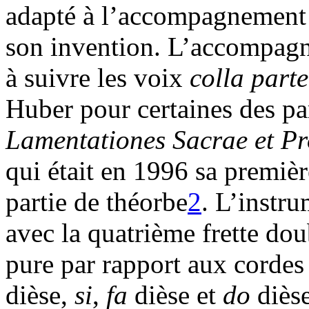
adapté à l’accompagnement d
son invention. L’accompagn
à suivre les voix
colla part
Huber pour certaines des pa
Lamentationes Sacrae et Pr
qui était en 1996 sa premi
partie de théorbe
2
. L’instr
avec la quatrième frette dou
pure par rapport aux cordes
dièse,
si
,
fa
dièse et
do
dièse