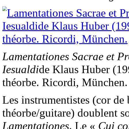
Lamentationes Sacrae et P
Iesualdi
de Klaus Huber (199
théorbe. Ricordi, München.
Les instrumentistes (cor de b
théorbe/guitare) doublent s
Lamentationes
. Le «
Cui co