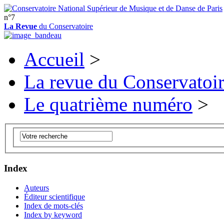
n°7
La Revue
du Conservatoire
Accueil
>
La revue du Conservatoi
Le quatrième numéro
>
Index
Auteurs
Éditeur scientifique
Index de mots-clés
Index by keyword